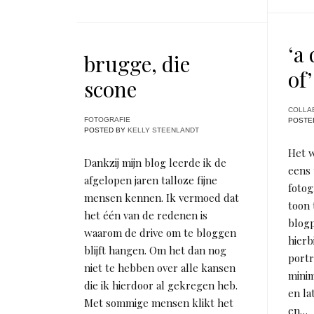
‘a 
brugge, die
of’
scone
COLLA
FOTOGRAFIE
POSTE
POSTED BY
KELLY STEENLANDT
Het w
Dankzij mijn blog leerde ik de
eens 
afgelopen jaren talloze fijne
fotog
mensen kennen. Ik vermoed dat
toon 
het één van de redenen is
blogp
waarom de drive om te bloggen
hierbi
blijft hangen. Om het dan nog
portr
niet te hebben over alle kansen
mini
die ik hierdoor al gekregen heb.
en la
Met sommige mensen klikt het
en…