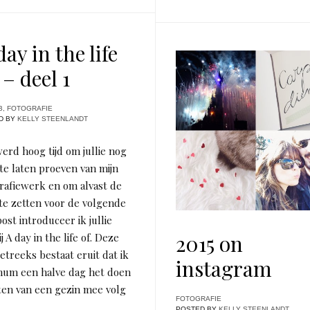
day in the life
 – deel 1
B
,
FOTOGRAFIE
D BY
KELLY STEENLANDT
erd hoog tijd om jullie nog
te laten proeven van mijn
rafiewerk en om alvast de
te zetten voor de volgende
ost introduceer ik jullie
2015 on
j A day in the life of. Deze
etreeks bestaat eruit dat ik
instagram
mum een halve dag het doen
ten van een gezin mee volg
FOTOGRAFIE
POSTED BY
KELLY STEENLANDT