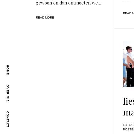
gewoon en dan ontmoeten we…
READ 
READ MORE
HOME
OVER MIJ
li
ma
CONTACT
FOTOG
POSTE