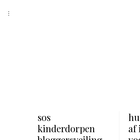
Skip
to
toggle
open/close
content
sidebar
sos
hu
kinderdorpen
af 
bloggersveiling
vo