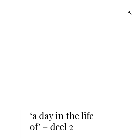
open
searc
form
‘a day in the life
of’ – deel 2