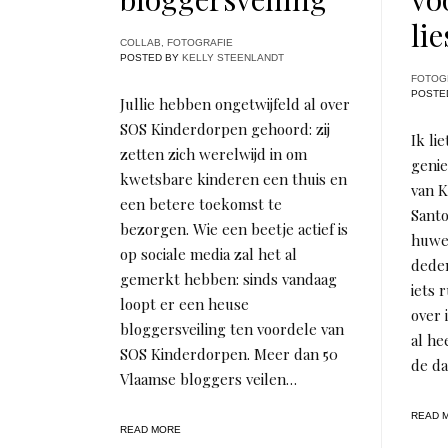
li
COLLAB
,
FOTOGRAFIE
POSTED BY
KELLY STEENLANDT
FOTOG
POSTE
Jullie hebben ongetwijfeld al over
SOS Kinderdorpen gehoord: zij
Ik lie
zetten zich werelwijd in om
genie
kwetsbare kinderen een thuis en
van K
een betere toekomst te
Santo
bezorgen. Wie een beetje actief is
huwel
op sociale media zal het al
deden
gemerkt hebben: sinds vandaag
iets 
loopt er een heuse
over 
bloggersveiling ten voordele van
al he
SOS Kinderdorpen. Meer dan 50
de d
Vlaamse bloggers veilen…
READ 
READ MORE