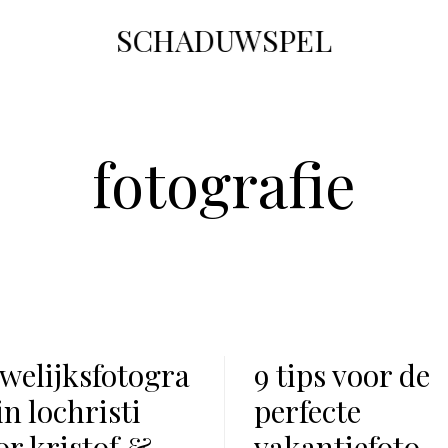
SCHADUWSPEL
fotografie
welijksfotogra
9 tips voor de
in lochristi
perfecte
or kristof &
vakantiefoto