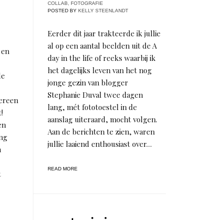
COLLAB
,
FOTOGRAFIE
POSTED BY
KELLY STEENLANDT
Eerder dit jaar trakteerde ik jullie
al op een aantal beelden uit de A
 en
day in the life of reeks waarbij ik
het dagelijks leven van het nog
de
jonge gezin van blogger
Stephanie Duval twee dagen
ereen
lang, mét fototoestel in de
!
aanslag uiteraard, mocht volgen.
en
Aan de berichten te zien, waren
ing
jullie laaiend enthousiast over…
n
READ MORE
t