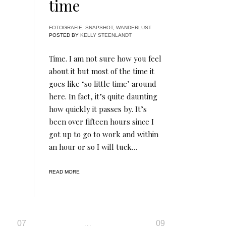
time
FOTOGRAFIE
,
SNAPSHOT
,
WANDERLUST
POSTED BY
KELLY STEENLANDT
Time. I am not sure how you feel
about it but most of the time it
goes like ‘so little time’ around
here. In fact, it’s quite daunting
how quickly it passes by. It’s
been over fifteen hours since I
got up to go to work and within
an hour or so I will tuck…
READ MORE
…
07
09