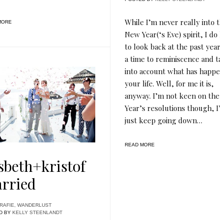
While I’m never really into 
MORE
New Year(‘s Eve) spirit, I do 
to look back at the past year.
a time to reminiscence and 
into account what has happe
your life. Well, for me it is,
anyway. I’m not keen on th
Year’s resolutions though, I’
just keep going down…
READ MORE
esbeth+kristof
rried
RAFIE
,
WANDERLUST
D BY
KELLY STEENLANDT