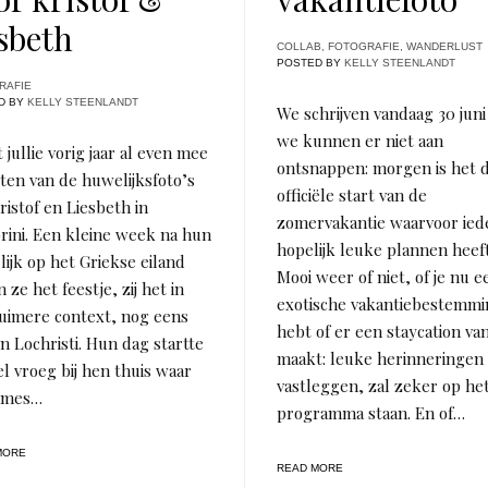
esbeth
COLLAB
,
FOTOGRAFIE
,
WANDERLUST
POSTED BY
KELLY STEENLANDT
RAFIE
D BY
KELLY STEENLANDT
We schrijven vandaag 30 juni
we kunnen er niet aan
t jullie vorig jaar al even mee
ontsnappen: morgen is het 
ten van de huwelijksfoto’s
officiële start van de
ristof en Liesbeth in
zomervakantie waarvoor ied
rini. Een kleine week na hun
hopelijk leuke plannen heeft
ijk op het Griekse eiland
Mooi weer of niet, of je nu e
 ze het feestje, zij het in
exotische vakantiebestemm
ruimere context, nog eens
hebt of er een staycation va
in Lochristi. Hun dag startte
maakt: leuke herinneringen
el vroeg bij hen thuis waar
vastleggen, zal zeker op he
ames…
programma staan. En of…
MORE
READ MORE