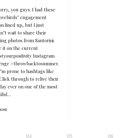
orry, you guys. I had these
lovebirds’ engagement
on lined up, but I just
n’t wait to share their
ng photos from Santorini.
 it on the current
tyourpositivity Instagram
lenge #throwbacktosummer.
I’m prone to hashtags like
 Click through to relive their
day ever on one of the most
iful…
MORE
04
05
06