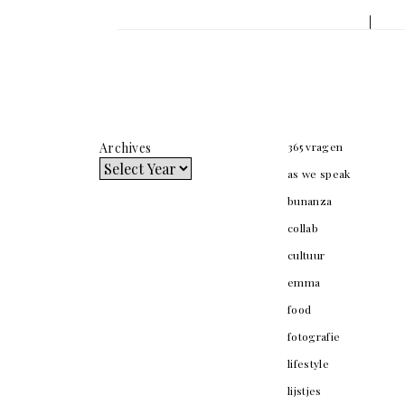
navigation
Archives
365 vragen
as we speak
bunanza
collab
cultuur
emma
food
fotografie
lifestyle
lijstjes