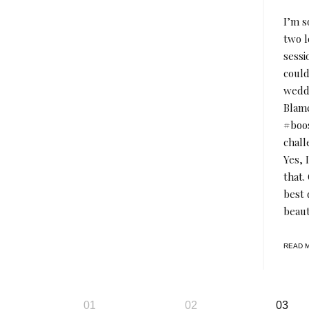
I’m s
two 
sessi
could
weddi
Blame
#boos
chal
Yes, 
that.
best 
beaut
READ 
Page
01
02
03