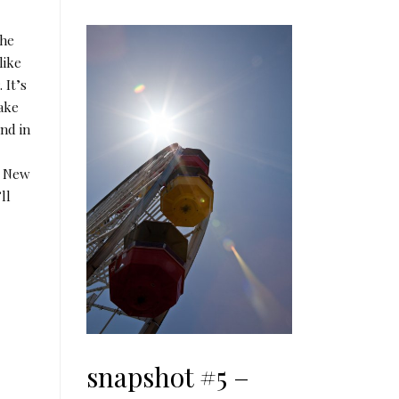
the
like
 It’s
take
nd in
e New
ll
snapshot #5 –