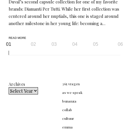
Duval’s second capsule collection for one of my favorite
brands: Diamanti Per Tutti. While her first collection was
centered around her nuptials, this one is staged around
another milestone in her young life: becoming a…
READ MORE
Page
01
02
03
04
05
06
navigation
Archives
365 vragen
as we speak
bunanza
collab
cultuur
emma