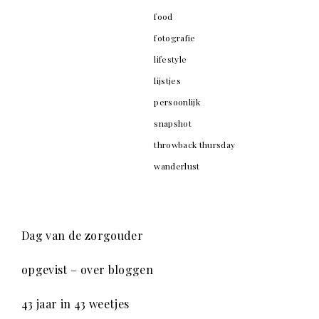
food
fotografie
lifestyle
lijstjes
persoonlijk
snapshot
throwback thursday
wanderlust
Dag van de zorgouder
opgevist – over bloggen
43 jaar in 43 weetjes