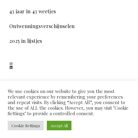
43 jaar in 43 weetjes
Ontwenningsverschijnselen
2025 in lijstjes
Instagram
LinkedIn
SCHADUWSPEL
We use cookies on our website to give you the most
relevant experience by remembering your preferences
and repeat visits. By clicking “Accept All”, you consent to
the use of ALL the cookies. However, you may visit "Cookie
HOME
OVER MIJ
COOKIEVERKLARING
PRIVACYVERKLARING
Settings" to provide a controlled consent.
CONTACT
PROUDLY POWERED BY WORDPRESS
|
THEME: COLLECTO CHILD BY
Cookie Settings
Accept All
THEMES KINGDOM
.