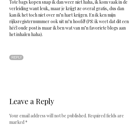
Tote bags kopen snap ik dan weer niet haha, ik kom vaak in de
verleiding want leuk, maar je krijgt ze overal gratis, dus dan
kan ik het toch niet over m’n hart krijgen. En ik ken mijn
rijksregisternummer ook uit m’n hoofd! (PS: ik weet dat dit een
héél oude post is maar ik ben wat van m’n favoriete blogs aan
het inhalen haha).
REPLY
Leave a Reply
Your email address will not be published.
Required fields are
marked
*