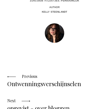
21/01/2026
IN
LIJSTJES
,
PERSOONLIJK
AUTHOR
KELLY STEENLANDT
Posts
navigation
Previous
Ontwenningsverschijnselen
Next
opgevist - over bloggen