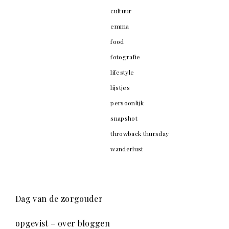
cultuur
emma
food
fotografie
lifestyle
lijstjes
persoonlijk
snapshot
throwback thursday
wanderlust
Dag van de zorgouder
opgevist – over bloggen