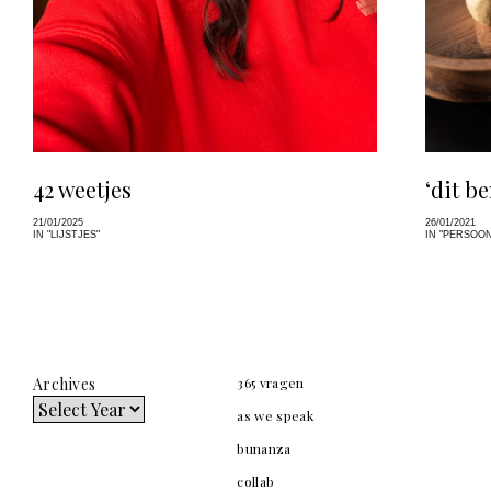
42 weetjes
‘dit be
21/01/2025
26/01/2021
IN "LIJSTJES"
IN "PERSOON
Archives
365 vragen
as we speak
bunanza
collab