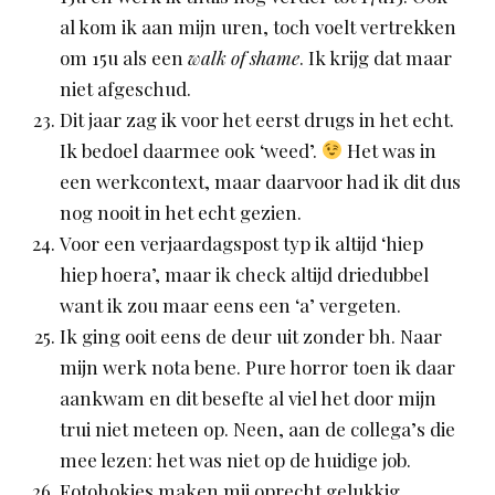
al kom ik aan mijn uren, toch voelt vertrekken
om 15u als een
walk of shame
. Ik krijg dat maar
niet afgeschud.
Dit jaar zag ik voor het eerst drugs in het echt.
Ik bedoel daarmee ook ‘weed’.
Het was in
een werkcontext, maar daarvoor had ik dit dus
nog nooit in het echt gezien.
Voor een verjaardagspost typ ik altijd ‘hiep
hiep hoera’, maar ik check altijd driedubbel
want ik zou maar eens een ‘a’ vergeten.
Ik ging ooit eens de deur uit zonder bh. Naar
mijn werk nota bene. Pure horror toen ik daar
aankwam en dit besefte al viel het door mijn
trui niet meteen op. Neen, aan de collega’s die
mee lezen: het was niet op de huidige job.
Fotohokjes maken mij oprecht gelukkig.