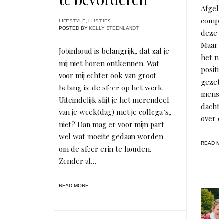
Afge
compl
LIFESTYLE
,
LIJSTJES
POSTED BY
KELLY STEENLANDT
deze 
Maar 
Jobinhoud is belangrijk, dat zal je
het n
mij niet horen ontkennen. Wat
posit
voor mij echter ook van groot
geze
belang is: de sfeer op het werk.
mense
Uiteindelijk slijt je het merendeel
dacht
van je week(dag) met je collega’s,
over 
niet? Dan mag er voor mijn part
wel wat moeite gedaan worden
READ 
om de sfeer erin te houden.
Zonder al…
READ MORE