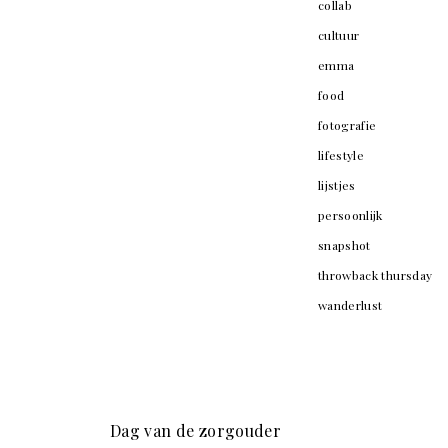
collab
cultuur
emma
food
fotografie
lifestyle
lijstjes
persoonlijk
snapshot
throwback thursday
wanderlust
Dag van de zorgouder