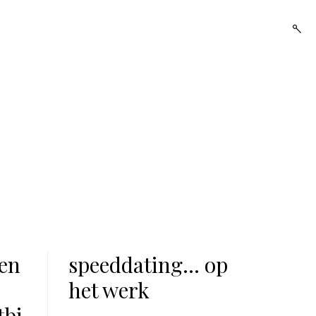
open
searc
form
den
speeddating… op
het werk
tbi