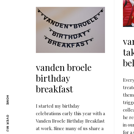
va
ta
be
vanden broele
birthday
Every
breakfast
treat
them
HOME
trigg
I started my birthday
colle
celebrations early this year with a
he re
OVER MIJ
Vanden Broele Birthday Breakfast
in ou
at work. Since many of us share a
for a