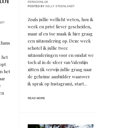
PERSOONLIJK
POSTED BY
KELLY STEENLANDT
Zoals jullie wellicht weten, hou ik
NDT
werk en privé liever gescheiden,
maar af en toe maak ik hier graag
een uitzondering op. Deze week
lthans
schotel ik jullie twee
uitzonderingen voor en omdat we
p het
toch al in de sfeer van Valentijn
oopt
zitten (ik verwijs jullie graag naar
in het
de geheime aanbidder waarover
aar
ik sprak op Instagram), start…
e
 en
READ MORE