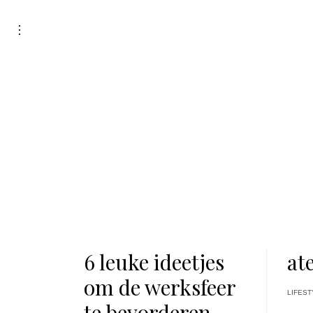
Skip
to
toggle
open/close
content
sidebar
6 leuke ideetjes
at
om de werksfeer
LIFEST
te bevorderen