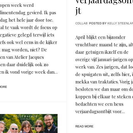
lopen week werd
jt
imentendag gevierd. Ik pas
dag het hele jaar door toe.
COLLAB
POSTED BY
KELLY STEENLA
al te vaak wordt de focus op
egatieve gelegd terwijl iets
April blijkt een bijzonder
iefs ook wel eens in de kijker
vruchtbare maand te zijn, a
t mag worden, niet? De
daar getuigen ikzelf en de
n van Atelier Jacques
overige vijf januari-jarigen o
en daar duidelijk ook zo
werk van. Zes jarigen, dat l
en ik vond vorige week dan…
de spuigaten uit, zelfs hier, 
mekka van traktaties. Vorig j
MORE
besloten we dan maar om d
koppen bij elkaar te steken
bedachten we een heus
verjaardagsontbijt voor…
READ MORE