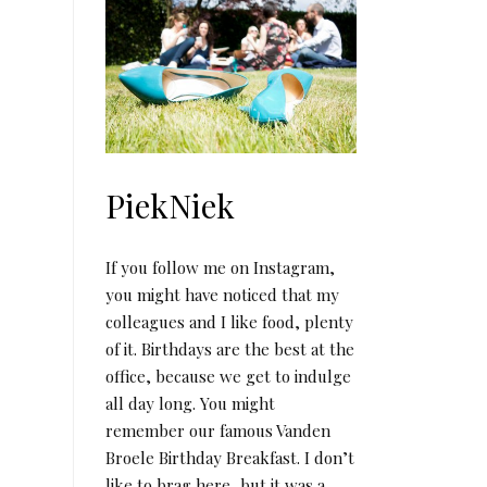
PiekNiek
If you follow me on Instagram,
you might have noticed that my
colleagues and I like food, plenty
of it. Birthdays are the best at the
office, because we get to indulge
all day long. You might
remember our famous Vanden
Broele Birthday Breakfast. I don’t
like to brag here, but it was a