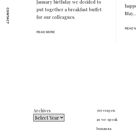
January birthday we decided to
happe
put together a breakfast buffet
CONTACT
May
for our colleagues.
READ 
READ MORE
Archives
365 vragen
as we speak
bunanza