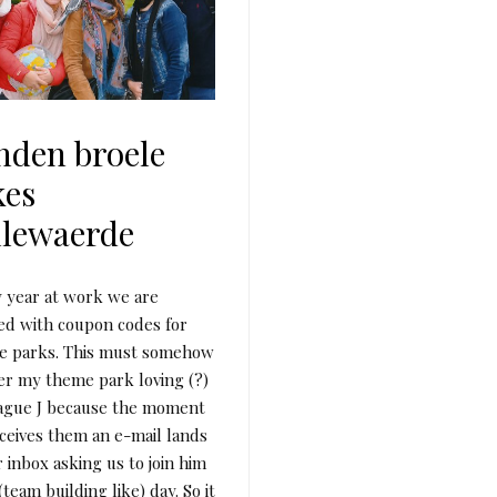
nden broele
kes
llewaerde
 year at work we are
ed with coupon codes for
e parks. This must somehow
er my theme park loving (?)
ague J because the moment
ceives them an e-mail lands
r inbox asking us to join him
 (team building like) day. So it