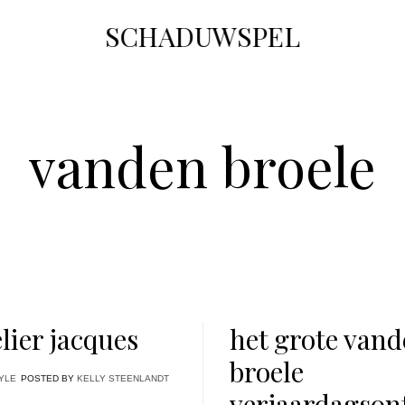
SCHADUWSPEL
vanden broele
elier jacques
het grote van
broele
YLE
POSTED BY
KELLY STEENLANDT
verjaardagson