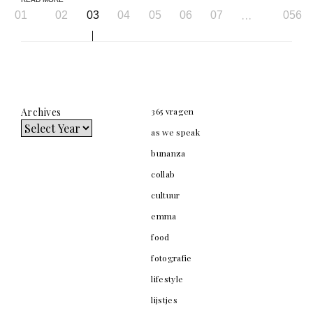
Page
…
01
02
03
04
05
06
07
056
navigation
Archives
365 vragen
as we speak
bunanza
collab
cultuur
emma
food
fotografie
lifestyle
lijstjes