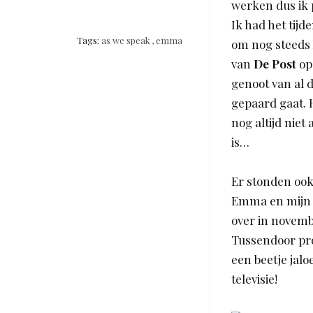
werken dus ik 
Ik had het tij
Tags:
as we speak
,
emma
om nog steeds 
van
De Post
op
genoot van al 
gepaard gaat. 
nog altijd nie
is…
Er stonden ook
Emma en mijn
over in novem
Tussendoor pro
een beetje jal
televisie!