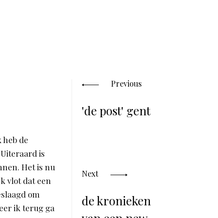
Posts
navigation
Previous
'de post' gent
k heb de
Uiteraard is
nnen. Het is nu
Next
k vlot dat een
geslaagd om
de kronieken
eer ik terug ga