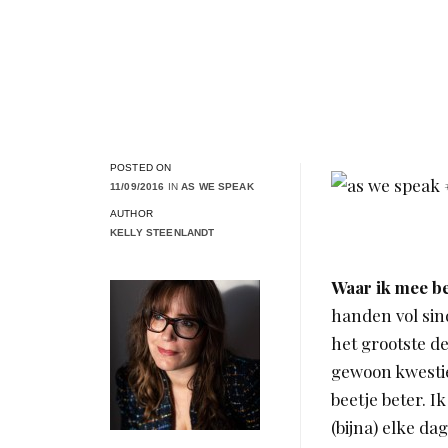
POSTED ON
11/09/2016
IN
AS WE SPEAK
AUTHOR
KELLY STEENLANDT
Waar ik mee b
handen vol sin
het grootste de
gewoon kwestie
beetje beter. I
(bijna) elke da