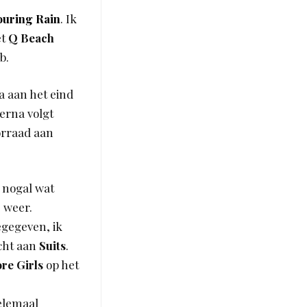
ouring Rain
. Ik
et
Q Beach
b.
na aan het eind
ierna volgt
orraad aan
 nogal wat
 weer.
egegeven, ik
ocht aan
Suits
.
re Girls
op het
elemaal