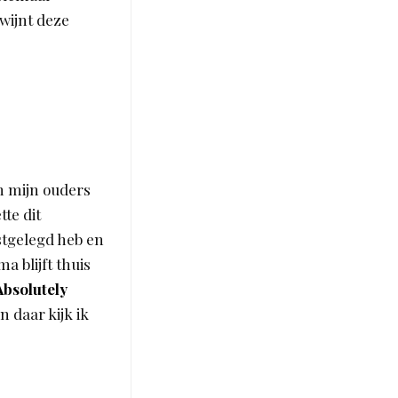
wijnt deze
n mijn ouders
tte dit
tgelegd heb en
a blijft thuis
Absolutely
n daar kijk ik