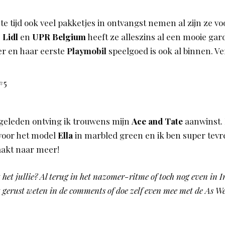
te tijd ook veel pakketjes in ontvangst nemen al zijn ze vo
j
Lidl
en
UPR Belgium
heeft ze alleszins al een mooie gar
r en haar eerste
Playmobil
speelgoed is ook al binnen. 
geleden ontving ik trouwens mijn
Ace and Tate
aanwinst.
voor het model
Ella
in marbled green en ik ben super tev
aakt naar meer!
 het jullie? Al terug in het nazomer-ritme of toch nog even i
 gerust weten in de comments of doe zelf even mee met de As W