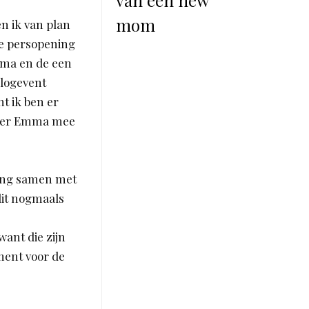
van een new
mom
n ik van plan
de persopening
mma en de een
blogevent
t ik ben er
nneer Emma mee
ging samen met
dit nogmaals
want die zijn
ment voor de