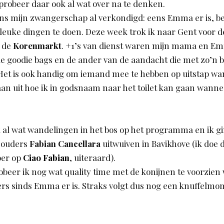
probeer daar ook al wat over na te denken.
dens mijn zwangerschap al verkondigd: eens Emma er is, be
leuke dingen te doen. Deze week trok ik naar Gent voor 
 de
Korenmarkt
. +1’s van dienst waren mijn mama en E
de goodie bags en de ander van de aandacht die met zo’n 
Het is ook handig om iemand mee te hebben op uitstap wan
t aan uit hoe ik in godsnaam naar het toilet kan gaan wa
 al wat wandelingen in het bos op het programma en ik 
 ouders
Fabian Cancellara
uitwuiven in Bavikhove (ik doe 
ber op
Ciao Fabian
, uiteraard).
beer ik nog wat quality time met de konijnen te voorzien 
oers sinds Emma er is. Straks volgt dus nog een knuffelmo