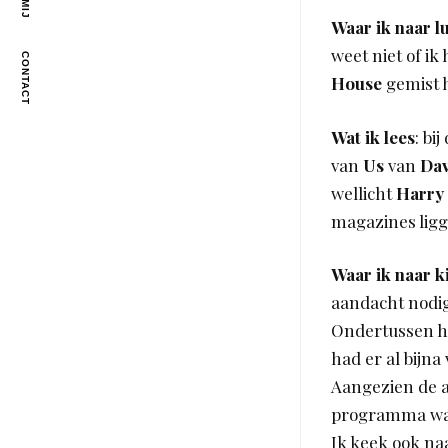
Waar ik naar lu
weet niet of ik
CONTACT
House
gemist h
Wat ik lees
: bi
van
Us
van
Dav
wellicht
Harry 
magazines lig
Waar ik naar k
aandacht nodig
Ondertussen h
had er al bijna
Aangezien de a
programma want
Ik keek ook na