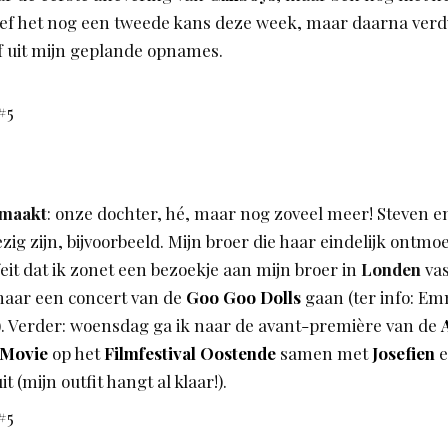
eef het nog een tweede kans deze week, maar daarna verd
ef uit mijn geplande opnames.
 maakt
: onze dochter, hé, maar nog zoveel meer! Steven e
zig zijn, bijvoorbeeld. Mijn broer die haar eindelijk ontmoe
eit dat ik zonet een bezoekje aan mijn broer in
Londen
vas
 naar een concert van de
Goo Goo Dolls
gaan (ter info: Emm
. Verder: woensdag ga ik naar de avant-première van de
 Movie
op het
Filmfestival Oostende
samen met
Josefien
e
t (mijn outfit hangt al klaar!).