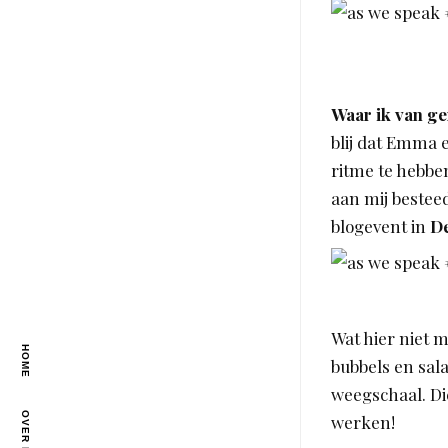
Waar ik van ge
blij dat Emma e
ritme te hebben
aan mij bestee
blogevent in
De
Wat hier niet 
HOME
bubbels en sal
weegschaal. Die
OVER MIJ
werken!