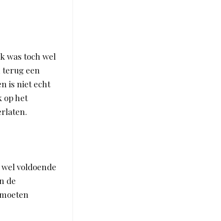
ik was toch wel
n terug een
n is niet echt
k op het
erlaten.
t wel voldoende
n de
t moeten