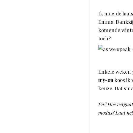
Ik mag de laats
Emma. Dankzi
komende winte
toch?
Enkele weken 
try-on
koos ik 
keuze. Dat sm
En? Hoe vergaat
modus? Laat het