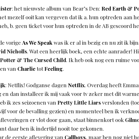
ister
: het nieuwste album van Bear’s Den:
Red Earth & P
 het mezelf ooit kan vergeven dat ik a. hun optreden aan h
eb, b. geen ticket voor hun optreden in de AB gescoord he
j de vorige
As We Speak
was ik er al in bezig en nu zit ik bij
id Nicholls
. Wat een heerlijk boek, een echte aanrader! H
Potter & The Cursed Child
. Ik heb ook nog een ruime vo
gen van
Charlie
tot
Feeling
.
ijk
: Netflix! Godganse dagen
Netflix
. Overdag heeft Emma
 en dan installeer ik mij vaak voor tv zeker met dit warme
eb ik zes seizoenen van
Pretty Little Liars
verslonden (to
 vijf voor de bevalling gezien) en momenteel ben ik verkn
fleveringen er vlot door gaan, staat binnenkort ook
Gilmo
 daar ben ik indertijd nooit toe gekomen.
ar de eerste aflevering van
Callboys
, maar ben nog niet h