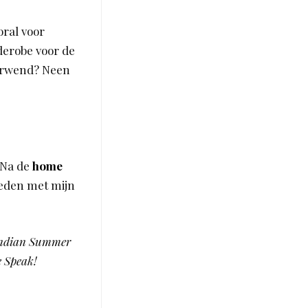
oral voor
derobe voor de
Verwend? Neen
 Na de
home
reden met mijn
n Indian Summer
e Speak!