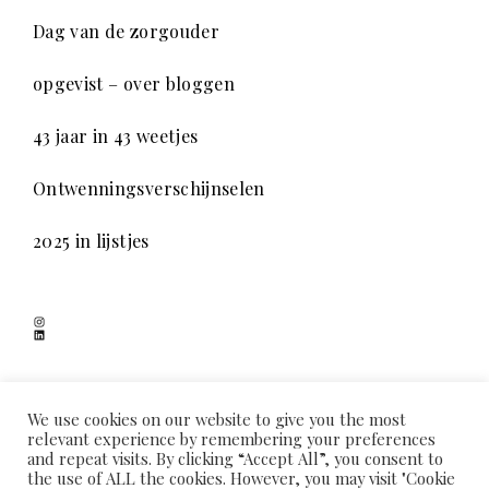
Dag van de zorgouder
opgevist – over bloggen
43 jaar in 43 weetjes
Ontwenningsverschijnselen
2025 in lijstjes
Instagram
LinkedIn
SCHADUWSPEL
We use cookies on our website to give you the most
relevant experience by remembering your preferences
and repeat visits. By clicking “Accept All”, you consent to
the use of ALL the cookies. However, you may visit "Cookie
HOME
OVER MIJ
COOKIEVERKLARING
PRIVACYVERKLARING