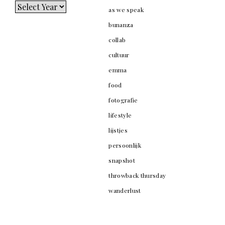
as we speak
bunanza
collab
cultuur
emma
food
fotografie
lifestyle
lijstjes
persoonlijk
snapshot
throwback thursday
wanderlust