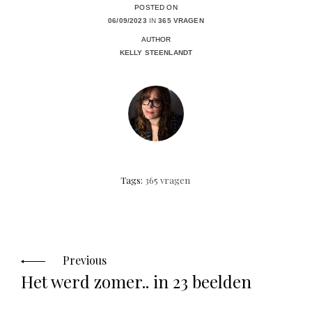
POSTED ON
06/09/2023
IN
365 VRAGEN
AUTHOR
KELLY STEENLANDT
Tags:
365 vragen
Posts
navigation
Previous
Het werd zomer.. in 23 beelden