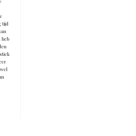
T
e
 tijd
van
 heb
nden
stiek
eer
 wel
an