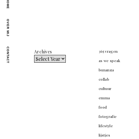
HOME
OVER MIJ
CONTACT
Archives
365 vragen
as we speak
bunanza
collab
cultuur
emma
food
fotografie
lifestyle
lijstjes