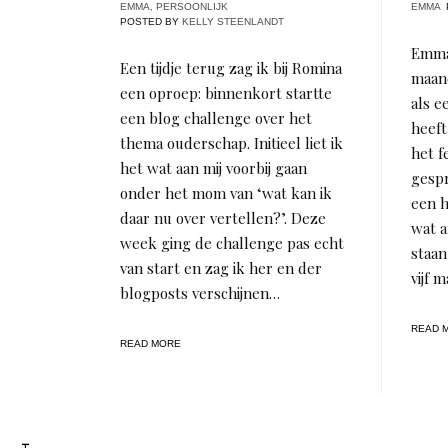
EMMA
,
PERSOONLIJK
EMMA
POSTED BY
KELLY STEENLANDT
Emma
Een tijdje terug zag ik bij Romina
maan
een oproep: binnenkort startte
als e
een blog challenge over het
heeft
thema ouderschap. Initieel liet ik
het f
het wat aan mij voorbij gaan
gespr
onder het mom van ‘wat kan ik
een h
daar nu over vertellen?’. Deze
wat a
week ging de challenge pas echt
staan
van start en zag ik her en der
vijf 
blogposts verschijnen…
READ 
READ MORE