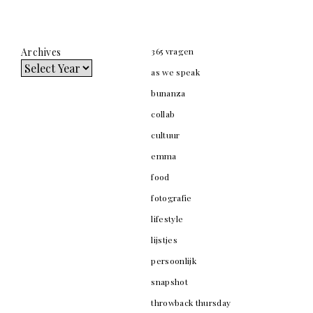
Archives
365 vragen
as we speak
bunanza
collab
cultuur
emma
food
fotografie
lifestyle
lijstjes
persoonlijk
snapshot
throwback thursday