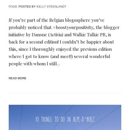
FOOD
POSTED BY
KELLY STEENLANDT
If you’re part of the Belgian blogosphere you’ve
probably noticed that #boostyourpositivity, the blogger
initiative by Danone (Activia) and Walkie Talkie PR, is
back for a second edition! I couldn’t be happier about
this, since I thoroughly enjoyed the previous edition
where I got to know (and meet!) several wonderful
people with whom I still…
READ MORE