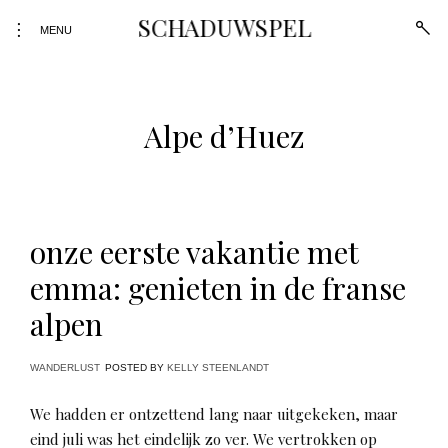
Skip
SCHADUWSPEL
open
toggle
to
MENU
sear
open/close
form
content
sidebar
Alpe d’Huez
onze eerste vakantie met
emma: genieten in de franse
alpen
WANDERLUST
POSTED BY
KELLY STEENLANDT
We hadden er ontzettend lang naar uitgekeken, maar
eind juli was het eindelijk zo ver. We vertrokken op