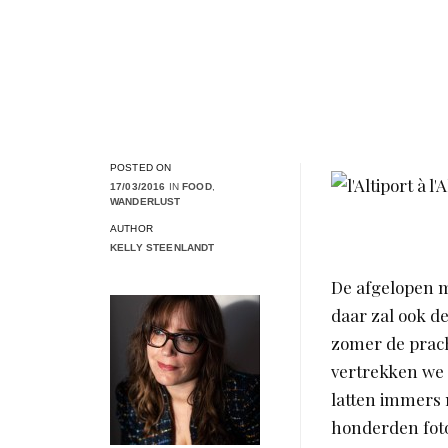
POSTED ON
17/03/2016
IN
FOOD
,
WANDERLUST
AUTHOR
KELLY STEENLANDT
De afgelopen m
daar zal ook de
zomer de prach
vertrekken we 
latten immers 
honderden foto