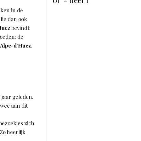
of' - deel 1
uken in de
llie dan ook
Huez
bevindt:
moeden: de
Alpe-d’Huez
.
jf jaar geleden.
mwee aan dit
bezoekjes zich
Zo heerlijk