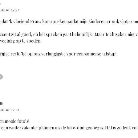
e
016 AT 12:27
 dat ‘k vloeiend Frans kon spreken zodat mijn kinderen er ook vlotjes 
accent zit al goed, en het spreken gaat behoorlijk.. Maar toch zeker niet
weetalig op te voeden.
rijf je resto’tje op ons verlanglijstje voor een zomerse uitstap!
Y
e
016 AT 12:33
en mooie foto’s!
 een wintervakantie plannen als de baby oud genoeg is. Het is zo leuk voo