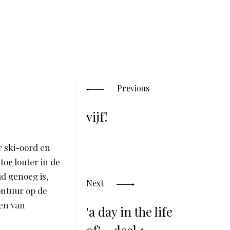
Posts
navigation
Previous
vijf!
r ski-oord en
toe louter in de
d genoeg is,
Next
ontuur op de
en van
'a day in the life