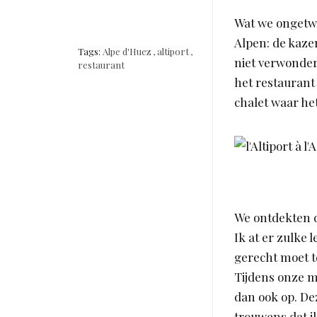
Wat we ongetwi
Alpen: de kazen
Tags:
Alpe d'Huez
,
altiport
,
niet verwonder
restaurant
het restaurant
chalet waar het
We ontdekten di
Ik at er zulke
gerecht moet 
Tijdens onze m
dan ook op. De
trouwens dat i