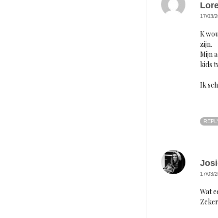
Lor
17/03/2
K wou
zijn.
Mijn 
kids t
Ik sch
REPL
Josi
17/03/2
Wat e
Zeker