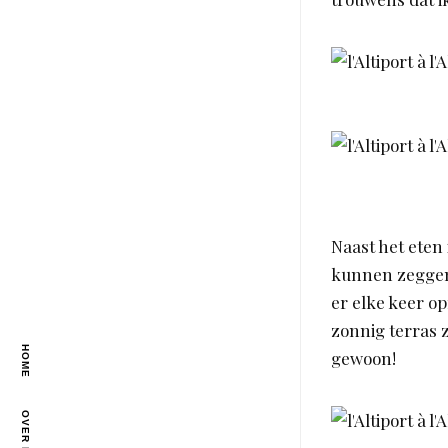
Naast het eten
kunnen zeggen 
er elke keer o
zonnig terras z
HOME
gewoon!
OVER MIJ