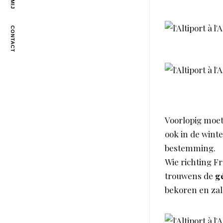
CONTACT
Voorlopig moete
ook in de winte
bestemming.
Wie richting F
trouwens de
g
bekoren en za