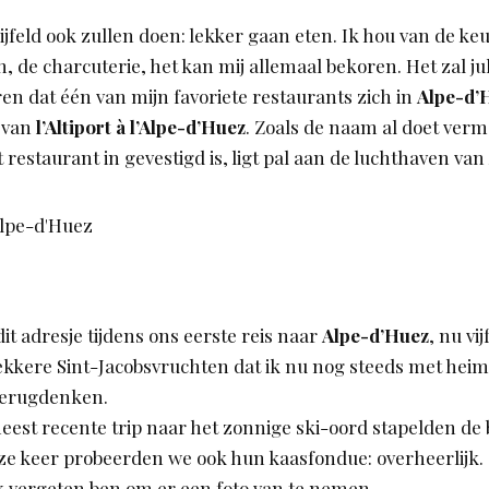
jfeld ook zullen doen: lekker gaan eten. Ik hou van de ke
, de charcuterie, het kan mij allemaal bekoren. Het zal ju
en dat één van mijn favoriete restaurants zich in
Alpe-d’
 van
l’Altiport à l’Alpe-d’Huez
. Zoals de naam al doet ver
 restaurant in gevestigd is, ligt pal aan de luchthaven van
t adresje tijdens ons eerste reis naar
Alpe-d’Huez
, nu vi
 lekkere Sint-Jacobsvruchten dat ik nu nog steeds met hei
terugdenken.
eest recente trip naar het zonnige ski-oord stapelden de 
ze keer probeerden we ook hun kaasfondue: overheerlijk. 
k vergeten ben om er een foto van te nemen.