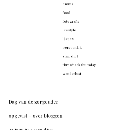
emma
food
fotografie
lifestyle
lijstjes
persoonlijk
snapshot
throwback thursday
wanderlust
Dag van de zorgouder
opgevist – over bloggen
43 jaar in 43 weetjes