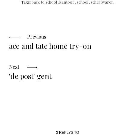
Tags:
back to school
,
kantoor
,
school
,
schrijfwaren
Posts
navigation
Previous
ace and tate home try-on
Next
'de post' gent
3 REPLYS TO