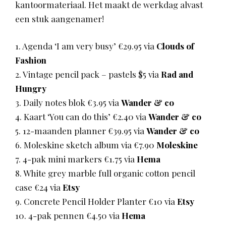
kantoormateriaal. Het maakt de werkdag alvast
een stuk aangenamer!
1. Agenda ‘I am very busy’ €29.95 via
Clouds of
Fashion
2. Vintage pencil pack – pastels $5 via
Rad and
Hungry
3. Daily notes blok €3.95 via
Wander & co
4. Kaart ‘You can do this’ €2.40 via
Wander & co
5. 12-maanden planner €39.95 via
Wander & co
6. Moleskine sketch album via €7.90
Moleskine
7. 4-pak mini markers €1.75 via
Hema
8. White grey marble full organic cotton pencil
case €24 via
Etsy
9. Concrete Pencil Holder Planter €10 via
Etsy
10. 4-pak pennen €4.50 via
Hema