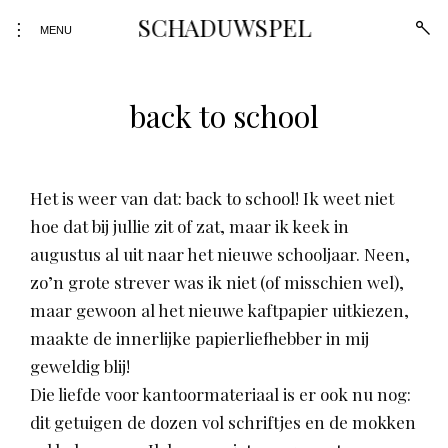
SCHADUWSPEL
open
toggle
MENU
sear
open/close
form
sidebar
back to school
Skip
to
content
Het is weer van dat: back to school! Ik weet niet
hoe dat bij jullie zit of zat, maar ik keek in
augustus al uit naar het nieuwe schooljaar. Neen,
zo’n grote strever was ik niet (of misschien wel),
maar gewoon al het nieuwe kaftpapier uitkiezen,
maakte de innerlijke papierliefhebber in mij
geweldig blij!
Die liefde voor kantoormateriaal is er ook nu nog:
dit getuigen de dozen vol schriftjes en de mokken