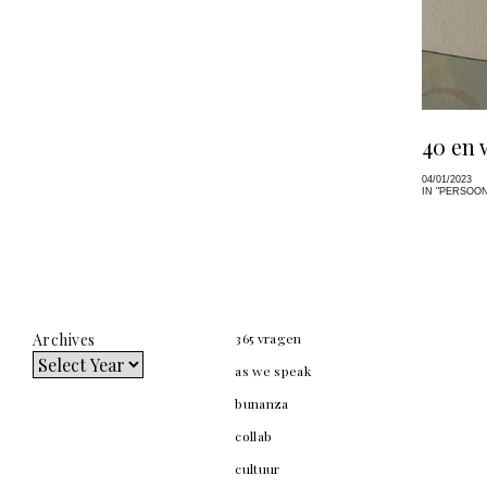
40 en 
04/01/2023
IN "PERSOON
Archives
365 vragen
as we speak
bunanza
collab
cultuur