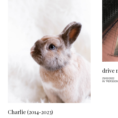
drive 
25/02/2022
IN "PERSOON
Charlie (2014-2023)