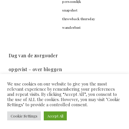
persoonlijk
snapshot
throwback thursday
wanderlust
Dag van de zorgouder
opgevist – over bloggen
43 jaar in 43 weetjes
We use cookies on our website to give you the most
relevant experience by remembering your preferences
and repeat visits. By clicking “Accept All”, you consent to
Ontwenningsverschijnselen
the use of ALL the cookies. However, you may visit "Cookie
Settings" to provide a controlled consent.
2025 in lijstjes
Cookie Settings
Accept All