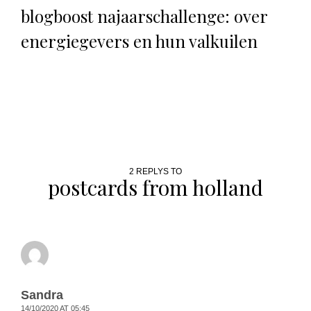
blogboost najaarschallenge: over
energiegevers en hun valkuilen
2 REPLYS TO
postcards from holland
Sandra
14/10/2020 AT 05:45