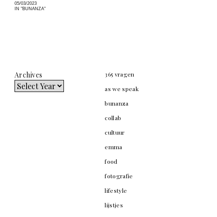
05/03/2023
IN "BUNANZA"
Archives
365 vragen
as we speak
bunanza
collab
cultuur
emma
food
fotografie
lifestyle
lijstjes