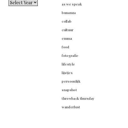
as we speak
bunanza
collab
cultuur
emma
food
fotografie
lifestyle
lijstjes
persoonlijk
snapshot
throwback thursday
wanderlust