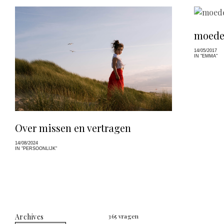
moede
14/05/2017
IN "EMMA"
Over missen en vertragen
14/08/2024
IN "PERSOONLIJK"
Archives
365 vragen