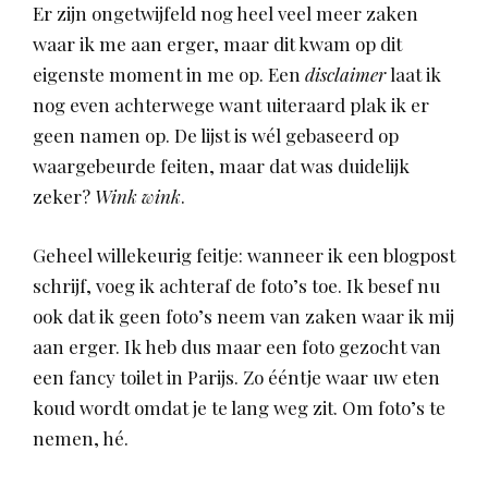
Er zijn ongetwijfeld nog heel veel meer zaken
waar ik me aan erger, maar dit kwam op dit
eigenste moment in me op. Een
disclaimer
laat ik
nog even achterwege want uiteraard plak ik er
geen namen op. De lijst is wél gebaseerd op
waargebeurde feiten, maar dat was duidelijk
zeker?
Wink wink
.
Geheel willekeurig feitje: wanneer ik een blogpost
schrijf, voeg ik achteraf de foto’s toe. Ik besef nu
ook dat ik geen foto’s neem van zaken waar ik mij
aan erger. Ik heb dus maar een foto gezocht van
een fancy toilet in Parijs. Zo ééntje waar uw eten
koud wordt omdat je te lang weg zit. Om foto’s te
nemen, hé.