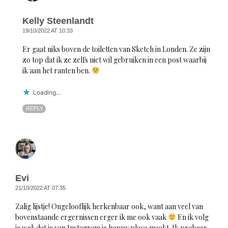
Kelly Steenlandt
19/10/2022 AT 10:33
Er gaat niks boven de toiletten van Sketch in Londen. Ze zijn
zo top dat ik ze zelfs niet wil gebruiken in een post waarbij
ik aan het ranten ben.
Loading...
REPLY
Evi
21/10/2022 AT 07:35
Zalig lijstje! Ongelooflijk herkenbaar ook, want aan veel van
bovenstaande ergernissen erger ik me ook vaak
En ik volg
je wel: dat je van Instagram je happy place maakt. Ik probeer