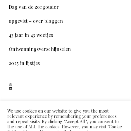
Dag van de zorgouder
opgevist – over bloggen
43 jaar in 43 weetjes
Ontwenningsverschijnselen
2025 in lijstjes
Instagram
LinkedIn
SCHADUWSPEL
We use cookies on our website to give you the most
relevant experience by remembering your preferences
and repeat visits. By clicking “Accept All”, you consent to
the use of ALL the cookies. However, you may visit "Cookie
HOME
OVER MIJ
COOKIEVERKLARING
PRIVACYVERKLARING