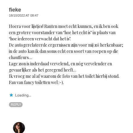
fieke
18/10/2022 AT 08:47
Hoera voor lijstjes! Ranten moet echt kunnen, en ik ben ook
een grotere voorstander van ‘hoe het echt is’ in plaats van
‘hoe iedereen verwacht dat het is’.
De autogerelateerde ergernissen zijn voor mij zó herkenbaar;
in de auto kan ik dan soms echt een soort van roepen op die
chauffeurs…
Lage zon is inderdaad vervelend, en nóg vervelender en
gevaarlijker als het geregend heeft…
Ik vroeg me al af waarom de foto van het toilet hierbij stond.
Fan van fancy toiletten wel :-).
Loading...
REPLY