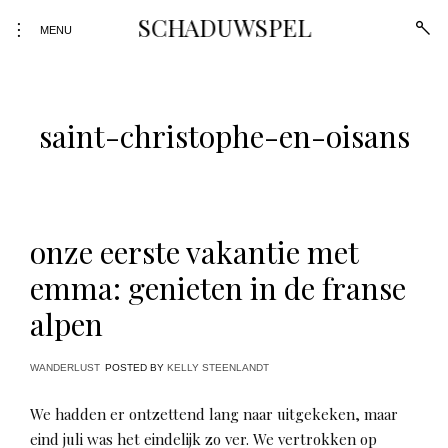
Skip
SCHADUWSPEL
open
toggle
to
MENU
sear
open/close
form
content
sidebar
saint-christophe-en-oisans
onze eerste vakantie met
emma: genieten in de franse
alpen
WANDERLUST
POSTED BY
KELLY STEENLANDT
We hadden er ontzettend lang naar uitgekeken, maar
eind juli was het eindelijk zo ver. We vertrokken op