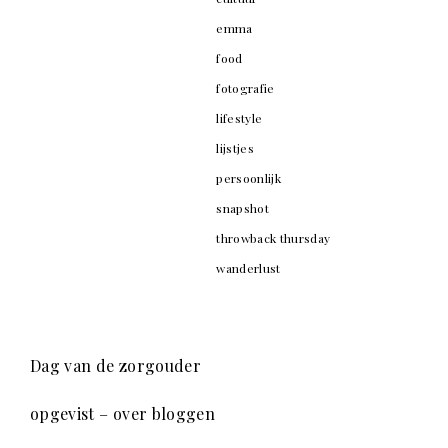
emma
food
fotografie
lifestyle
lijstjes
persoonlijk
snapshot
throwback thursday
wanderlust
Dag van de zorgouder
opgevist – over bloggen