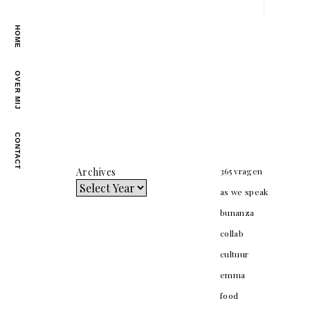
HOME
OVER MIJ
CONTACT
Archives
365 vragen
as we speak
bunanza
collab
cultuur
emma
food