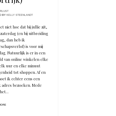
RLUST
D BY
KELLY STEENLANDT
t niet hoe dat bij jullie zit,
zaterdag (en bij uitbreiding
ag, dan heb ik
schapsverlof) is voor mij
ag. Natuurlijk is er in een
d van online winkelen elke
elk uur en elke minuut
enheid tot shoppen. Af en
oet ik echter eens een
k adres bezoeken. Mede
 het…
MORE