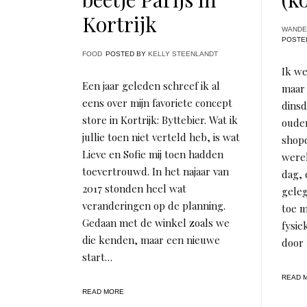
Kortrijk
WANDE
POSTE
FOOD
POSTED BY
KELLY STEENLANDT
Ik wee
Een jaar geleden schreef ik al
maar 
eens over mijn favoriete concept
dinsd
store in Kortrijk: Byttebier. Wat ik
ouder
jullie toen niet verteld heb, is wat
shopd
Lieve en Sofie mij toen hadden
werel
toevertrouwd. In het najaar van
dag, 
2017 stonden heel wat
geleg
veranderingen op de planning.
toe m
Gedaan met de winkel zoals we
fysie
die kenden, maar een nieuwe
door
start…
READ 
READ MORE