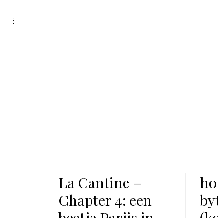
Skip
to
toggle
open/close
content
sidebar
La Cantine –
ho
Chapter 4: een
by
beetje Parijs in
(ko