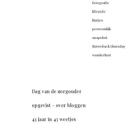
fotografie
lifestyle
lijstjes
persoonlijk
snapshot
throwback thursday
wanderlust
Dag van de zorgouder
opgevist – over bloggen
43 jaar in 43 weetjes