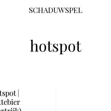
SCHADUWSPEL
hotspot
tspot |
ttebier
rtrijk)