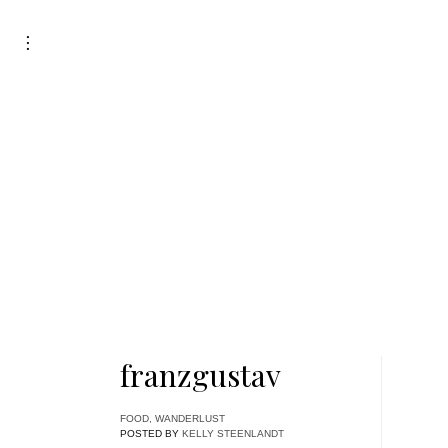
Skip
to
toggle
open/close
content
sidebar
franzgustav
FOOD
,
WANDERLUST
POSTED BY
KELLY STEENLANDT