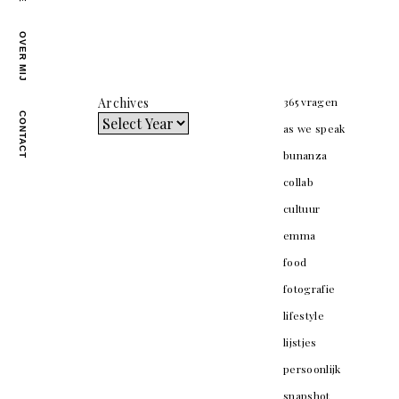
OVER MIJ
Archives
365 vragen
CONTACT
as we speak
bunanza
collab
cultuur
emma
food
fotografie
lifestyle
lijstjes
persoonlijk
snapshot