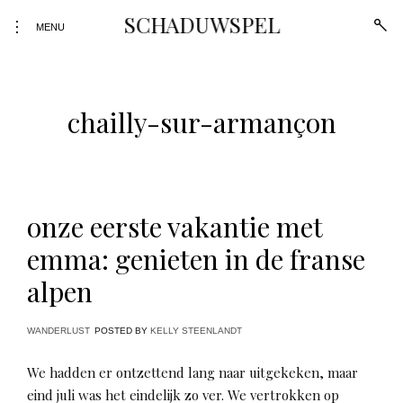
Skip
SCHADUWSPEL
open
toggle
to
MENU
sear
open/close
form
content
sidebar
chailly-sur-armançon
onze eerste vakantie met
emma: genieten in de franse
alpen
WANDERLUST
POSTED BY
KELLY STEENLANDT
We hadden er ontzettend lang naar uitgekeken, maar
eind juli was het eindelijk zo ver. We vertrokken op