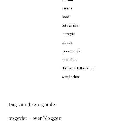
emma
food
fotografie
lifestyle
lijstjes
persoonlijk
snapshot
throwback thursday
wanderlust
Dag van de zorgouder
opgevist – over bloggen