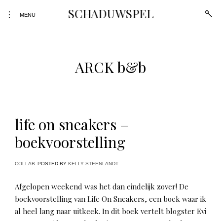
Skip
SCHADUWSPEL
open
toggle
to
MENU
sear
open/close
form
content
sidebar
ARCK b&b
life on sneakers –
boekvoorstelling
COLLAB
POSTED BY
KELLY STEENLANDT
Afgelopen weekend was het dan eindelijk zover! De
boekvoorstelling van Life On Sneakers, een boek waar ik
al heel lang naar uitkeek. In dit boek vertelt blogster Evi