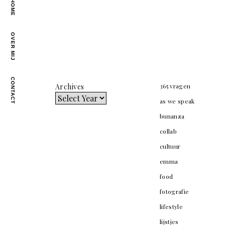
HOME
OVER MIJ
CONTACT
Archives
365 vragen
as we speak
bunanza
collab
cultuur
emma
food
fotografie
lifestyle
lijstjes