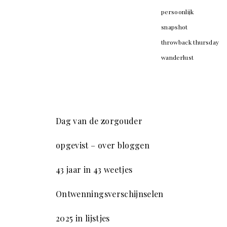
persoonlijk
snapshot
throwback thursday
wanderlust
Dag van de zorgouder
opgevist – over bloggen
43 jaar in 43 weetjes
Ontwenningsverschijnselen
2025 in lijstjes