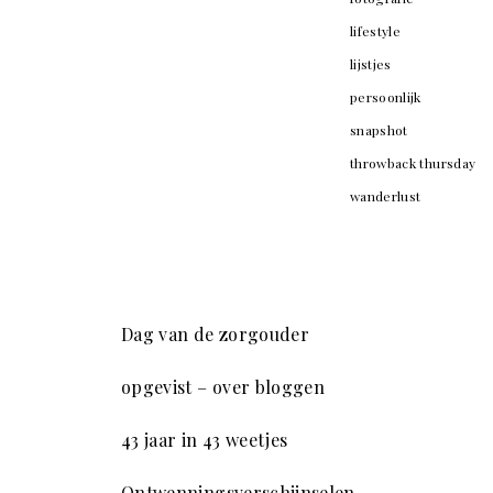
lifestyle
lijstjes
persoonlijk
snapshot
throwback thursday
wanderlust
Dag van de zorgouder
opgevist – over bloggen
43 jaar in 43 weetjes
Ontwenningsverschijnselen