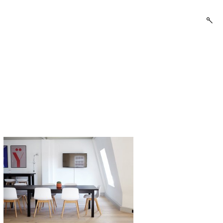
open
searc
form