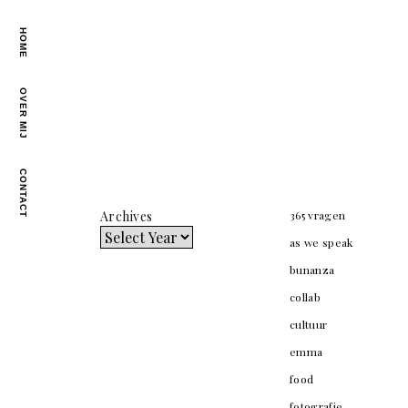
HOME
OVER MIJ
CONTACT
Archives
365 vragen
as we speak
bunanza
collab
cultuur
emma
food
fotografie