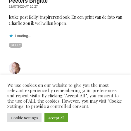
Peeters Brigitte
12/07/2020 AT 10:27
leuke post Kelly ! inspirerend ook. En een print van de foto van
Charlie zou ik wel willen kopen.
Loading...
REPLY
We use cookies on our website to give you the most
Petra
relevant experience by remembering your preferences
28/07/2020 AT 15:32
and repeat visits. By clicking “Accept All”, you consent to
the use of ALL the cookies. However, you may visit "Cookie
Toch al een mooie check!! Leuk lijstje, en ik hoop ook op toch
Settings" to provide a controlled consent.
nog een beetje batterijen opladen tijdens deze staycation. Heb
gewoon nog bijna geen verlof genomen omdat ik toch
Cookie Settings
Accept All
thuiswerk en daardoor geen opvang nodig heb, maar hier
gewoon thuis zitten is dat toch ook niet voor mij… Hopelijk