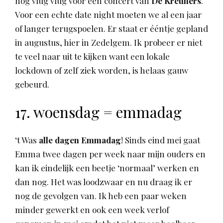
nog vlug vlug voor een concert van
De Kreuners
.
Voor een echte date night moeten we al een jaar
of langer terugspoelen. Er staat er ééntje gepland
in augustus, hier in Zedelgem. Ik probeer er niet
te veel naar uit te kijken want een lokale
lockdown of zelf ziek worden, is helaas gauw
gebeurd.
17. woensdag = emmadag
‘t Was
alle dagen Emmadag
! Sinds eind mei gaat
Emma twee dagen per week naar mijn ouders en
kan ik eindelijk een beetje ‘normaal’ werken en
dan nog. Het was loodzwaar en nu draag ik er
nog de gevolgen van. Ik heb een paar weken
minder gewerkt en ook een week verlof