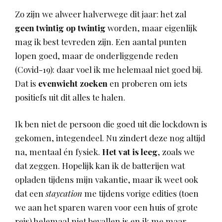
Zo zijn we alweer halverwege dit jaar: het zal
geen twintig op twintig
worden, maar eigenlijk
mag ik best tevreden zijn. Een aantal punten
lopen goed, maar de onderliggende reden
(Covid-19): daar voel ik me helemaal niet goed bij.
Dat is
evenwicht zoeken
en proberen om iets
positiefs uit dit alles te halen.
Ik ben niet de persoon die goed uit die lockdown is
gekomen, integendeel. Nu zindert deze nog altijd
na, mentaal én fysiek.
Het vat is leeg
, zoals we
dat zeggen. Hopelijk kan ik de batterijen wat
opladen tijdens mijn vakantie, maar ik weet ook
dat een
staycation
me tijdens vorige edities (toen
we aan het sparen waren voor een huis of grote
reis) helemaal niet bevallen is en ik me maar