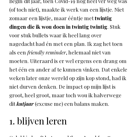
Begin dit jaar, toen Covid-19 nog heel ver weg was
(of toch niet), maakte ik werk van een lijstje. Niet
zomaar een lijstje, maar ééntje met
twintig
dingen die ik wou doen in twintig twintig
. Stuk
voor stuk bullets waar ik heel lang over
nagedacht had én met een plan. Ik zag het toen
als een
friendly reminder
, helemaal niet van
moeten. Uiteraard is er wel ergens een drang om
het één en ander af te kunnen vinken. Dat enkele
weken later onze wereld op zijn kop stond, had ik
niet durven denken. De impact op mijn lijst is
groot, heel groot, maar toch wou ik halverwege
dit
kutjaar
(excuse me) een balans maken.
1. blijven leren