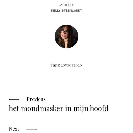
AUTHOR
KELLY STEENLANDT
Tags:
20voor2020
Posts
navigation
Previous
het mondmasker in mijn hoofd
Next