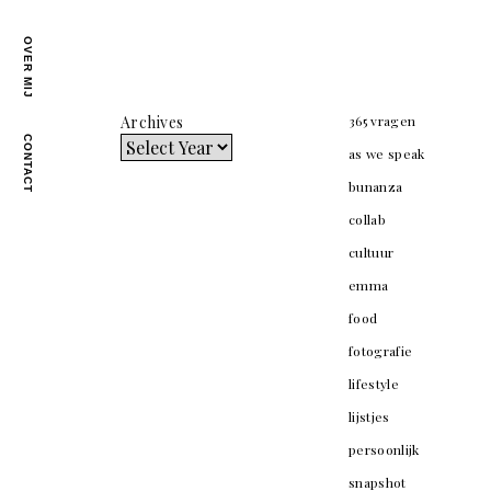
OVER MIJ
Archives
365 vragen
CONTACT
as we speak
bunanza
collab
cultuur
emma
food
fotografie
lifestyle
lijstjes
persoonlijk
snapshot