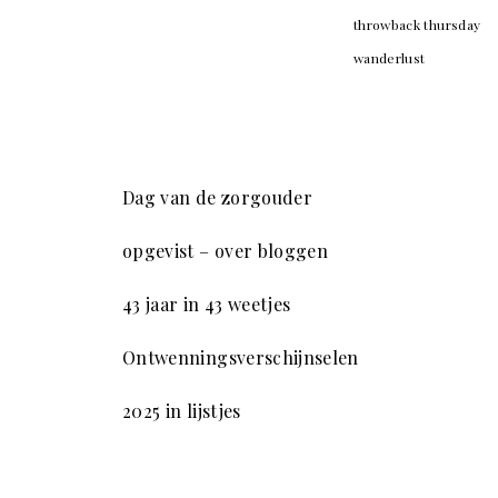
throwback thursday
wanderlust
Dag van de zorgouder
opgevist – over bloggen
43 jaar in 43 weetjes
Ontwenningsverschijnselen
2025 in lijstjes