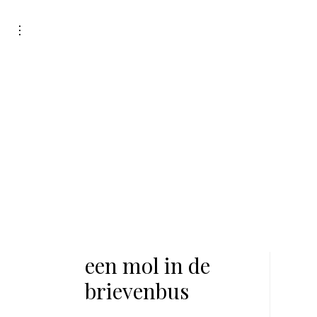
Skip
to
toggle
open/close
content
sidebar
een mol in de
brievenbus